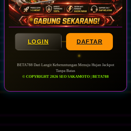
LOGIN
DAFTAR
BETA788 Dari Langit Keberuntungan Menuju Hujan Jackpot
+ TAMBAH PERTANDINGAN
Tanpa Batas
© COPYRIGHT 2026 SEO SAKAMOTO | BETA788