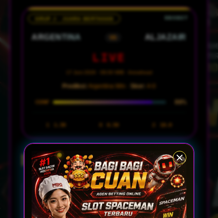
GRUP J · JUARA BERTAHAN
ARGENTINA
ALJAZAIR
VS
LIVE
17 Juni 2026 · 08:00 WIB · Arrowhead
Prediksi:
Argentina Win ·
Skor:
4-0
88%
CONF
1
1.30
X
6.50
2
18.0
KALKULATOR MIX PARLAY
PERTANDINGAN
ODDS
✕