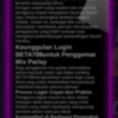
tersedia sepanjang tahun.
Dengan sistem yang modern dan responsif,
pengguna dapat mengakses layanan kapan
saja melalui perangkat desktop maupun
mobile. Selain itu, berbagai fitur yang
disediakan membantu pemain mendapatkan
pengalaman yang lebih nyaman saat
mengikuti perkembangan pertandingan favorit
mereka.
Keunggulan Login
BETA788untuk Penggemar
Mix Parlay
Bagi penggemar mix parlay, kemudahan
akses menjadi salah satu faktor penting.
BETA788menghadirkan sistem login yang
dirancang untuk memberikan kenyamanan
maksimal kepada seluruh pemain.
Proses Login Cepat dan Praktis
Pengguna dapat masuk ke akun dalam
hitungan detik tanpa proses yang rumit.
Sistem yang stabil membantu mengurangi
kendala akses saat jam sibuk.
Kompatibel di Berbagai Perangkat