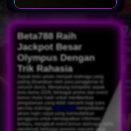
AGEN PIALA DUNIA &
BETA788
© 2026
Beta788 Raih
Jackpot Besar
Olympus Dengan
Trik Rahasia
Sepak bola selalu menjadi olahraga yang
paling dinantikan oleh para penggemar di
seluruh dunia. Menjelang kompetisi sepak
bola dunia 2026, berbagai promo dan event
bonus mulai hadir untuk memberikan
pengalaman yang lebih menarik bagi para
pecinta olahraga.
BETA788
menyediakan
akses login cepat yang memudahkan
pengguna untuk mendapatkan informasi
terbaru, mengikuti event bonus olahraga, serta
menikmati berbagai promosi menarik yang