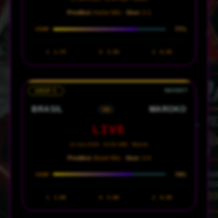
Prediksi:
Home Win ·
Skor:
2-1
75%
CONF
1
1.75
X
3.50
2
6.50
GRUP C
BRASIL
MAROKO
VS
LIVE
14 Juni 2026 · 02:00 WIB · MetLife
Prediksi:
Brasil Win ·
Skor:
3-0
70%
CONF
1
1.60
X
5.00
2
6.50