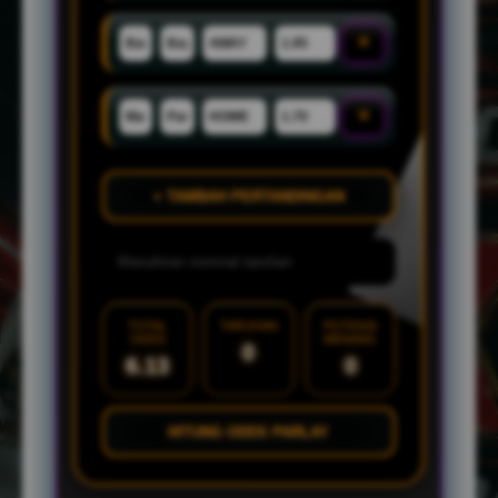
×
×
+ TAMBAH PERTANDINGAN
TOTAL
TARUHAN
POTENSI
ODDS
MENANG
0
6.13
0
HITUNG ODDS PARLAY