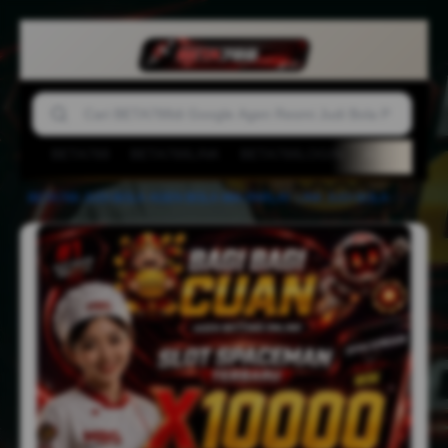
BETA788
BETA788LINK
BETA788LOGIN
AGEN BOLA
BETA788
-
JUDI BOLA
-
AGEN BOLA
-
MIX PARLAY
-
LINK JUDI BOLA
-
Beta788 Raih Jackpot Besar Olympus Dengan Trik Rahasia