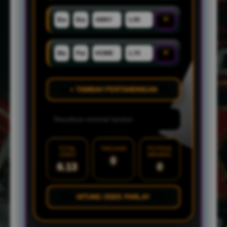
×
×
+ TAMBAH PERTANDINGAN
TOTAL
TARUHAN
POTENSI
ODDS
MENANG
0
6.13
0
HITUNG ODDS PARLAY