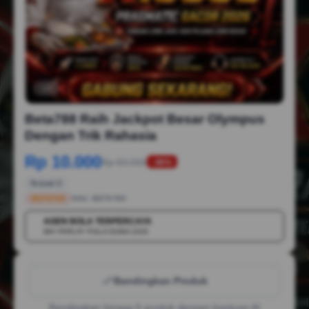
1/6
Beta788 Raih Jackpot Besar Olympus
Dengan Trik Rahasia
Rp 10.000
Rp 50.000
-88%
Terjual 2
BETA788
SKU:
BETA788
AGEN BOLA TERPERCAYA
💳
MIX PARLAY PIALA DUNIA 2026
Bandingkan Produk
Bandingkan hingga 5 produk dengan bantuan AI