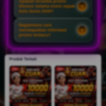
Apakah tersedia promo
khusus selama event sepak
bola dunia 2026?
Bagaimana cara
mendapatkan informasi
promo terbaru?
Produk Terkait
-10%
-18%