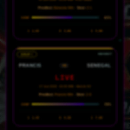
Prediksi:
Belanda Win ·
Skor:
2-1
65%
CONF
1
1.65
X
3.80
2
5.00
GRUP I
PRANCIS
SENEGAL
VS
LIVE
17 Juni 2026 · 02:00 WIB · MetLife NY
Prediksi:
Prancis Win ·
Skor:
2-0
78%
CONF
1
1.45
X
4.20
2
7.00