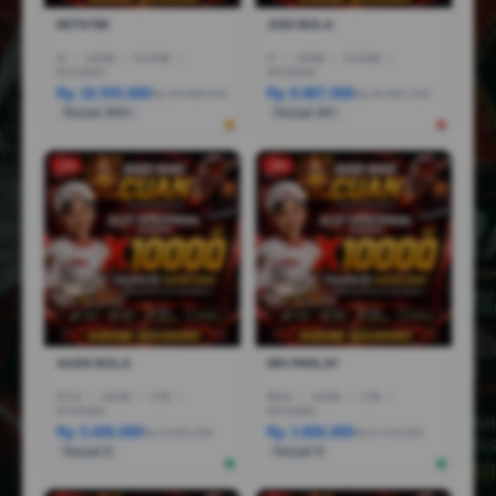
BETA788
JUDI BOLA
I5
|
16GB
|
512GB
|
I7
|
16GB
|
512GB
|
RTX3050
RTX5050
Rp 18.555.000
Rp 8.887.000
Rp 28.888.000
Rp 36.887.000
Terjual 200+
Terjual 20+
-1%
-3%
AGEN BOLA
MIX PARLAY
R7AI
|
16GB
|
1TB
|
R5AI
|
16GB
|
1TB
|
RTX5060
RTX5060
Rp 5.600.000
Rp 3.800.000
Rp 6.600.000
Rp 6.799.000
Terjual 6
Terjual 5