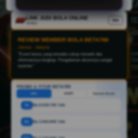
LINK JUDI BOLA ONLINE
Info
Verified
REVIEW MEMBER BOLA BETA788
Dedy - Bandung
"Saya suka karena bisa mengakses platform melalui
smartphone kapan saja. Navigasinya sederhana dan
mudah dipahami."
PROMO & FITUR BETA788
HDC
HT/FT
Correct Score
3x
Rp 6.929.700 / bln
6x
Rp 3.464.900 / bln