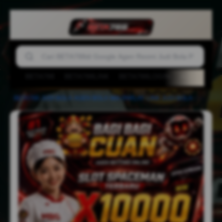
BETA788
BETA788LINK
BETA788LOGIN
AGEN BOLA
BETA788
-
JUDI BOLA
-
AGEN BOLA
-
MIX PARLAY
-
LINK JUDI BOLA
-
Beta788 Raih Jackpot Besar Olympus Dengan Trik Rahasia