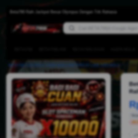
Beta788 Raih Jackpot Besar Olympus Dengan Trik Rahasia
BETA788
BETA788LINK
BETA788LOGIN
AGEN BOLA
BETA788
-
JUDI BOLA
-
AGEN BOLA
-
MIX PARLAY
-
LINK JUDI BOLA
-
Beta788 
Be
Ra
R
Terj
BE