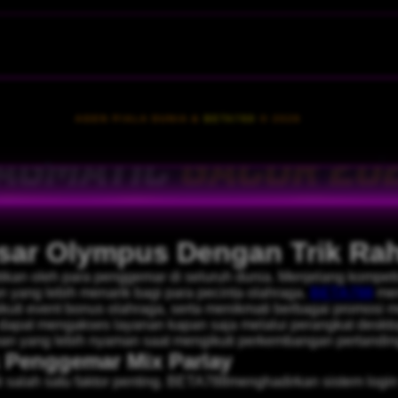
AGEN PIALA DUNIA &
BETA788
© 2026
sar Olympus Dengan Trik Ra
tikan oleh para penggemar di seluruh dunia. Menjelang kompet
 yang lebih menarik bagi para pecinta olahraga.
BETA788
men
uti event bonus olahraga, serta menikmati berbagai promosi m
pat mengakses layanan kapan saja melalui perangkat desktop 
 yang lebih nyaman saat mengikuti perkembangan pertandinga
 Penggemar Mix Parlay
 salah satu faktor penting. BETA788menghadirkan sistem log