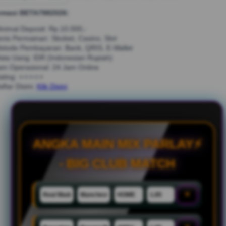
ormasi BETA7882026:
inimal Deposit: Rp.10.000,-
enis Permainan: Sbobet, Casino, Slot
etode Pembayaran: Bank, QRIS, E-Wallet
ata Uang: IDR (Indonesian Rupiah)
am Operasional: 24 Jam Online
ating: ⭐⭐⭐⭐⭐
aftar Disini:
Klik Disini
ANGKA MAIN MIX PARLAY⚡
- BIG CLUB MATCH
×