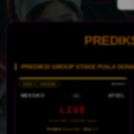
PREDIKS
PREDIKSI GROUP STAKE PIALA DUNI
GRUP A · OPENING
MEKSIKO
AFSEL
VS
LIVE
12 Juni 2026 · 02:00 WIB · Azteca
Prediksi:
Home Win ·
Skor:
2-1