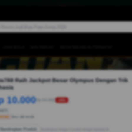
JUDI BOLA
MIX PARLAY
BETA788LINK ALTERNATIF
Raih Jackpot Besar Olympus Dengan Trik Rahasia
ta788 Raih Jackpot Besar Olympus Dengan Trik
hasia
p 10.000
Rp 50.000
-88%
ual 2
TA788
SKU:
BETA788
Bandingkan Produk
Bandingkan hingga 5 produk dengan bantuan AI