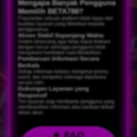
Mengapa Banyak Pengguna
Memilih BETA788?
Popularitas sebuah platform tidak lepas dari
kualitas layanan yang diberikan kepada
penggunanya.
Akses Stabil Sepanjang Waktu
Sistem dirancang agar tetap dapat diakses
dengan lancar sehingga pengguna tidak
mengalami hambatan saat dibutuhkan.
Pembaruan Informasi Secara
Berkala
Setiap informasi terbaru mengenai promo,
event, dan kompetisi olahraga diperbarui
secara rutin.
Dukungan Layanan yang
Responsif
Tim layanan siap membantu pengguna yang
membutuhkan informasi atau bantuan terkait
akses akun.
★ FAQ