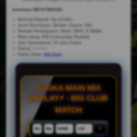
Informasi BETA7882026:
Minimal Deposit: Rp.10.000,-
Jenis Permainan: Sbobet, Casino, Slot
Metode Pembayaran: Bank, QRIS, E-Wallet
Mata Uang: IDR (Indonesian Rupiah)
Jam Operasional: 24 Jam Online
Rating: ⭐⭐⭐⭐⭐
Daftar Disini:
Klik Disini
ANGKA MAIN MIX
PARLAY⚡ - BIG CLUB
MATCH
×