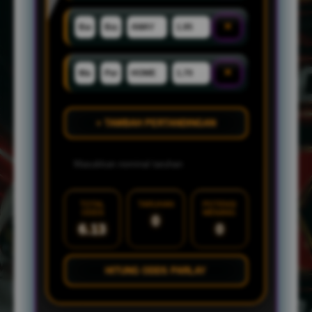
×
×
+ TAMBAH PERTANDINGAN
TOTAL
TARUHAN
POTENSI
ODDS
MENANG
0
6.13
0
HITUNG ODDS PARLAY