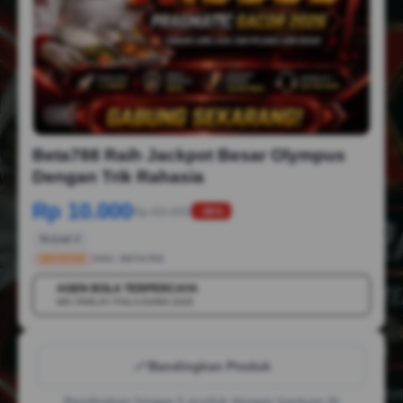
1/6
Beta788 Raih Jackpot Besar Olympus
Dengan Trik Rahasia
Rp 10.000
Rp 50.000
-88%
Terjual 2
BETA788
SKU:
BETA788
AGEN BOLA TERPERCAYA
💳
MIX PARLAY PIALA DUNIA 2026
Bandingkan Produk
Bandingkan hingga 5 produk dengan bantuan AI