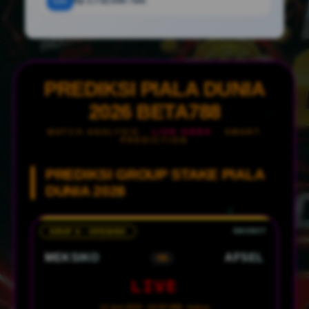
12x
Rp 1.732.500 / bln
PREDIKSI PIALA DUNIA
2026 BETA788
MATCH ANALYSIS ·
LIVE ODDS
· SMART
PREDICTION
PREDIKSI GROUP STAKE PIALA
DUNIA 2026
GRUP A · OPENING
MEKSIKO
AFSEL
VS
LIVE
12 Juni 2026 · 02:00 WIB · Azteca