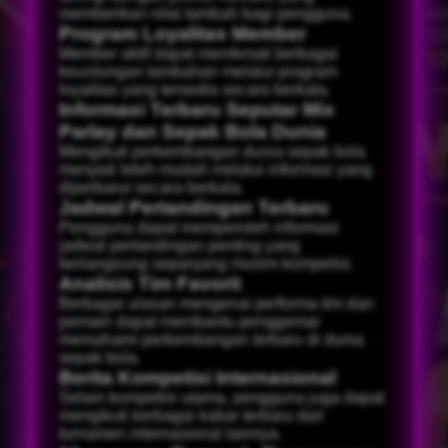
memberikan nilai tambah bagi pengguna.
Program Loyalitas Member
Member aktif dapat menikmati berbagai
keuntungan tambahan melalui program
loyalitas yang tersedia secara berkala.
Informasi Terbaru Seputar Mix
Parlay dan Sepak Bola Dunia
Mengikuti perkembangan dunia sepak bola
menjadi lebih mudah melalui informasi yang
diperbarui secara berkala.
Jadwal Pertandingan Terbaru
Pengguna dapat memperoleh informasi
jadwal pertandingan penting yang
berlangsung sepanjang musim kompetisi.
Analisis Tim Favorit
Berbagai ulasan mengenai performa tim dan
pemain dapat membantu penggemar
memahami perkembangan terbaru di dunia
sepak bola.
Berita Kompetisi Internasional
Selain kompetisi utama, pengguna juga dapat
mengikuti berbagai kabar terbaru dari
turnamen internasional lainnya.