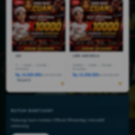
-25%
-5%
1X2
LINK JUDI BOLA
I7
|
16GB
|
512GB
|
CORE5
|
16GB
|
512GB
|
RTX5050
RTX4050
Rp 14.600.080
Rp 13.258.000
Rp 44.999.000
Rp 18.258.000
Terjual 6
BUTUH BANTUAN?
Hubungi kami melalui Official WhatsApp interaktif
sekarang.