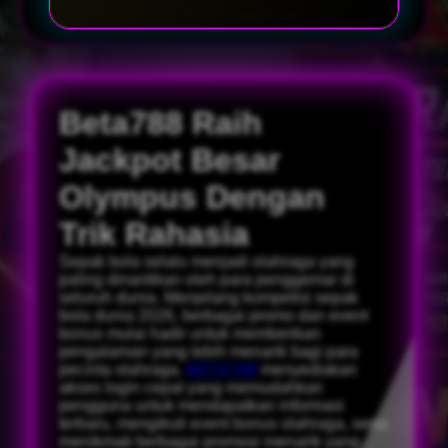
AGEN PIALA DUNIA &
BETA788
© 2026
Beta788 Raih
Jackpot Besar
Olympus Dengan
Trik Rahasia
Sepak bola selalu menjadi olahraga yang
paling dinantikan oleh para penggemar di
seluruh dunia. Menjelang kompetisi sepak
bola dunia 2026, berbagai promo dan event
bonus mulai hadir untuk memberikan
pengalaman yang lebih menarik bagi para
pecinta olahraga.
BETA788
menyediakan
akses login cepat yang memudahkan
pengguna untuk mendapatkan informasi
terbaru, mengikuti event bonus olahraga, serta
menikmati berbagai promosi menarik yang