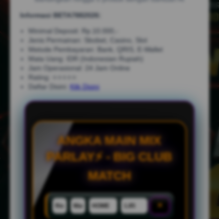
Informasi BETA7882026:
Minimal Deposit: Rp.10.000,-
Jenis Permainan: Sbobet, Casino, Slot
Metode Pembayaran: Bank, QRIS, E-Wallet
Mata Uang: IDR (Indonesian Rupiah)
Jam Operasional: 24 Jam Online
Rating: ⭐⭐⭐⭐⭐
Daftar Disini:
Klik Disini
ANGKA MAIN MIX
PARLAY⚡ - BIG CLUB
MATCH
×