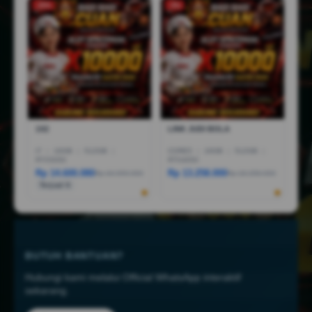
-25%
-5%
1X2
LINK JUDI BOLA
I7
|
16GB
|
512GB
|
CORE5
|
16GB
|
512GB
|
RTX5050
RTX4050
Rp 14.600.080
Rp 13.258.000
Rp 44.999.000
Rp 18.258.000
Terjual 6
BUTUH BANTUAN?
Hubungi kami melalui Official WhatsApp interaktif
sekarang.