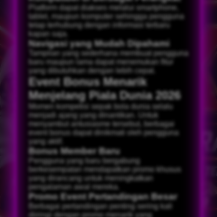
Platform dapat diakses melalui smartphone,
tablet, maupun komputer sehingga pengguna
tetap terhubung dengan informasi terbaru
kapan saja.
Navigasi yang Mudah Dipahami
Tampilan yang sederhana membuat pengguna
baru maupun lama dapat menemukan fitur
yang dibutuhkan dengan lebih cepat.
Event Bonus Menarik
Menjelang Piala Dunia 2026
Momen kompetisi sepak bola dunia selalu
menjadi ajang yang dinantikan. Untuk
menyambut antusiasme tersebut, berbagai
event bonus dapat dinikmati oleh pengguna
yang aktif.
Bonus Member Baru
Pengguna yang baru bergabung
berkesempatan mendapatkan promo khusus
yang dirancang untuk meningkatkan
pengalaman awal mereka.
Promo Event Pertandingan Besar
Berbagai pertandingan penting sering kali
diiringi dengan promo menarik yang