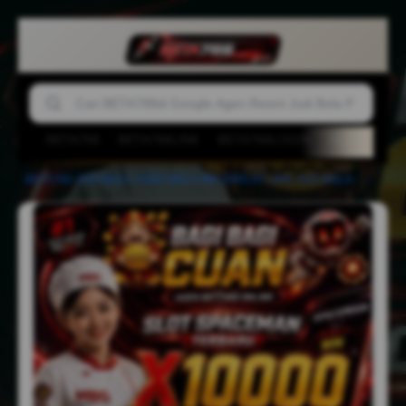
BETA788
BETA788LINK
BETA788LOGIN
AGEN BOLA
BETA788
-
JUDI BOLA
-
AGEN BOLA
-
MIX PARLAY
-
LINK JUDI BOLA
-
Beta788 Raih Jackpot Besar Olympus Dengan Trik Rahasia