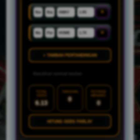
×
×
+ TAMBAH PERTANDINGAN
TOTAL
TARUHAN
POTENSI
ODDS
MENANG
0
6.13
0
HITUNG ODDS PARLAY