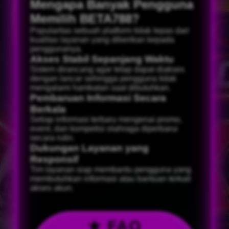
Mengapa Banyak Pengguna
Memilih BETA788?
Popularitas sebuah platform tidak lepas dari
kualitas layanan yang diberikan kepada
penggunanya.
Akses Stabil Sepanjang Waktu
Sistem dirancang agar tetap dapat diakses
dengan lancar sehingga pengguna tidak
mengalami hambatan saat dibutuhkan.
Pembaruan Informasi Secara
Berkala
Setiap informasi terbaru mengenai promo,
event, dan kompetisi olahraga diperbarui
secara rutin.
Dukungan Layanan yang
Responsif
Tim layanan siap membantu pengguna yang
membutuhkan informasi atau bantuan terkait
akses akun.
★ FAQ