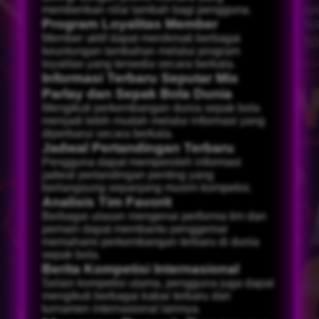
memberikan nilai tambah bagi pengguna.
Program Loyalitas Member
Member aktif dapat menikmati berbagai
keuntungan tambahan melalui program
loyalitas yang tersedia secara berkala.
Informasi Terbaru Seputar Mix
Parlay dan Sepak Bola Dunia
Mengikuti perkembangan dunia sepak bola
menjadi lebih mudah melalui informasi yang
diperbarui secara berkala.
Jadwal Pertandingan Terbaru
Pengguna dapat memperoleh informasi
jadwal pertandingan penting yang
berlangsung sepanjang musim kompetisi.
Analisis Tim Favorit
Berbagai ulasan mengenai performa tim dan
pemain dapat membantu penggemar
memahami perkembangan terbaru di dunia
sepak bola.
Berita Kompetisi Internasional
Selain kompetisi utama, pengguna juga dapat
mengikuti berbagai kabar terbaru dari
turnamen internasional lainnya.