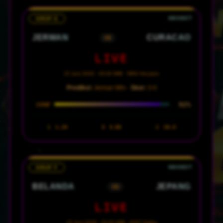
GRUP E
JERMAN
CURACAO
VS
LIVE
15 Juni 2026 · 00:00 WIB · NRG Houston
Prediksi:
Jerman Win ·
Skor:
3-0
92%
CONF
1
1.28
X
8.00
2
20.0
GRUP F
BELANDA
JEPANG
VS
LIVE
15 Juni 2026 · 03:00 WIB · AT&T Dallas