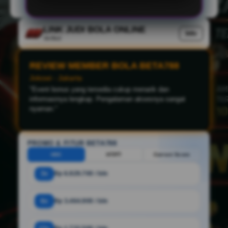
LINK JUDI BOLA ONLINE
Info
Verified
REVIEW MEMBER BOLA BETA788
Dedy - Bandung
"Saya suka karena bisa mengakses platform melalui
smartphone kapan saja. Navigasinya sederhana dan
mudah dipahami."
PROMO & FITUR BETA788
HDC
HT/FT
Correct Score
3x
Rp 6.929.700 / bln
6x
Rp 3.464.900 / bln