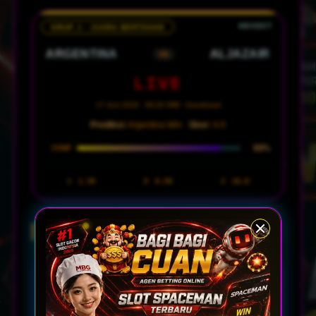
GRUP J · JUARA BERTAHAN
ARGENTINA
ALJAZAIR
VS
LIVE
17 Juni 2026 · 08:00 WIB · Arrowhead
Prediksi:
Argentina Win ·
Skor:
4-0
88%
CONF
1
1.30
X
6.50
2
18.0
KALKULATOR MIX PARLAY
PERTANDINGAN
ODDS
✕