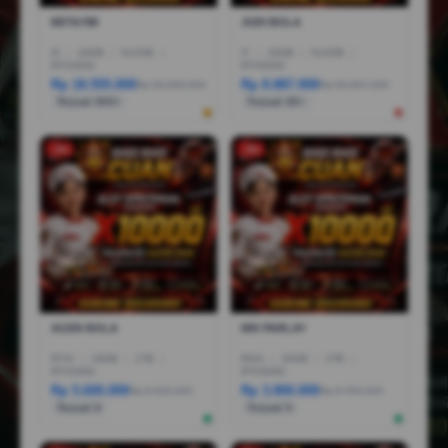
BETA788
JUDI BOLA
I5
|
16GB
|
512GB
|
I7
|
16GB
|
512GB
|
RTX3050
RTX5050
Rp 18.555.000
Rp 8.887.000
Rp 28.888.000
Rp 36.887.000
Terjual 200+
Terjual 20+
-1%
-3%
AGEN BOLA
MIX PARLAY
R7AI
|
16GB
|
1TB
|
R5AI
|
16GB
|
1TB
|
RTX5060
RTX5060
Rp 5.600.000
Rp 3.800.000
Rp 6.600.000
Rp 6.799.000
Terjual 6
Terjual 5