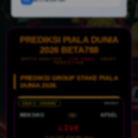
12x
Rp 1.732.500 / bln
PREDIKSI PIALA DUNIA
2026 BETA788
MATCH ANALYSIS ·
LIVE ODDS
· SMART
PREDICTION
PREDIKSI GROUP STAKE PIALA
DUNIA 2026
GRUP A · OPENING
MEKSIKO
AFSEL
VS
LIVE
12 Juni 2026 · 02:00 WIB · Azteca