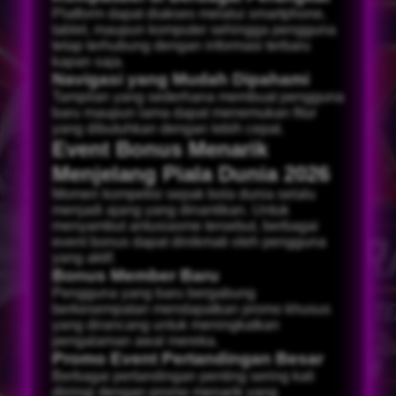
Platform dapat diakses melalui smartphone,
tablet, maupun komputer sehingga pengguna
tetap terhubung dengan informasi terbaru
kapan saja.
Navigasi yang Mudah Dipahami
Tampilan yang sederhana membuat pengguna
baru maupun lama dapat menemukan fitur
yang dibutuhkan dengan lebih cepat.
Event Bonus Menarik
Menjelang Piala Dunia 2026
Momen kompetisi sepak bola dunia selalu
menjadi ajang yang dinantikan. Untuk
menyambut antusiasme tersebut, berbagai
event bonus dapat dinikmati oleh pengguna
yang aktif.
Bonus Member Baru
Pengguna yang baru bergabung
berkesempatan mendapatkan promo khusus
yang dirancang untuk meningkatkan
pengalaman awal mereka.
Promo Event Pertandingan Besar
Berbagai pertandingan penting sering kali
diiringi dengan promo menarik yang