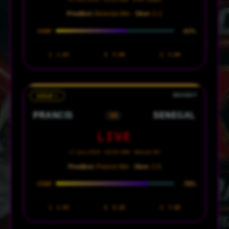
Prediksi:
Belanda Win ·
Skor:
2-1
65%
CONF
1
1.65
X
3.80
2
5.00
GRUP I
PRANCIS
SENEGAL
VS
LIVE
17 Juni 2026 · 02:00 WIB · MetLife NY
Prediksi:
Prancis Win ·
Skor:
2-0
78%
CONF
1
1.45
X
4.20
2
7.00