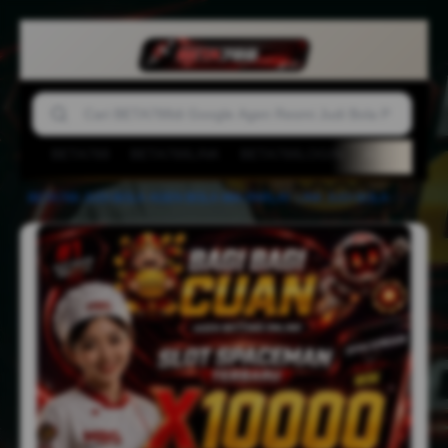
BETA788
BETA788LINK
BETA788LOGIN
AGEN BOLA
BETA788
-
JUDI BOLA
-
AGEN BOLA
-
MIX PARLAY
-
LINK JUDI BOLA
-
Beta788 Raih Jackpot Besar Olympus Dengan Trik Rahasia