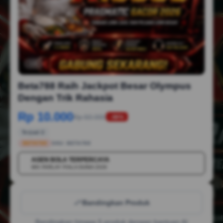
1/6
Beta788 Raih Jackpot Besar Olympus
Dengan Trik Rahasia
Rp 10.000
Rp 50.000
-88%
Terjual 2
BETA788
SKU:
BETA788
AGEN BOLA TERPERCAYA
💳
MIX PARLAY PIALA DUNIA 2026
Bandingkan Produk
Bandingkan hingga 5 produk dengan bantuan AI