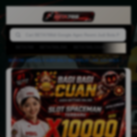
BETA788
BETA788LINK
BETA788LOGIN
AGEN BOLA
BETA788
-
JUDI BOLA
-
AGEN BOLA
-
MIX PARLAY
-
LINK JUDI BOLA
-
Beta788 Raih Jackpot Besar Olympus Dengan Trik Rahasia