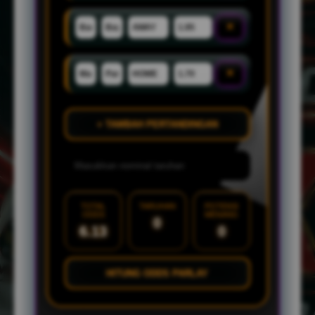
×
×
+ TAMBAH PERTANDINGAN
TOTAL
TARUHAN
POTENSI
ODDS
MENANG
0
6.13
0
HITUNG ODDS PARLAY