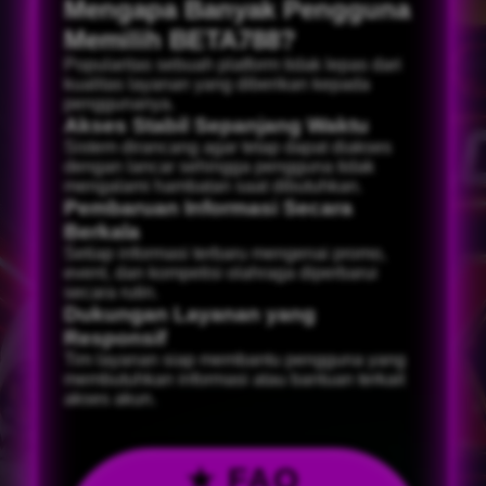
Mengapa Banyak Pengguna
Memilih BETA788?
Popularitas sebuah platform tidak lepas dari
kualitas layanan yang diberikan kepada
penggunanya.
Akses Stabil Sepanjang Waktu
Sistem dirancang agar tetap dapat diakses
dengan lancar sehingga pengguna tidak
mengalami hambatan saat dibutuhkan.
Pembaruan Informasi Secara
Berkala
Setiap informasi terbaru mengenai promo,
event, dan kompetisi olahraga diperbarui
secara rutin.
Dukungan Layanan yang
Responsif
Tim layanan siap membantu pengguna yang
membutuhkan informasi atau bantuan terkait
akses akun.
★ FAQ