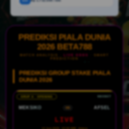
12x
Rp 1.732.500 / bln
PREDIKSI PIALA DUNIA
2026 BETA788
MATCH ANALYSIS ·
LIVE ODDS
· SMART
PREDICTION
PREDIKSI GROUP STAKE PIALA
DUNIA 2026
GRUP A · OPENING
MEKSIKO
AFSEL
VS
LIVE
12 Juni 2026 · 02:00 WIB · Azteca