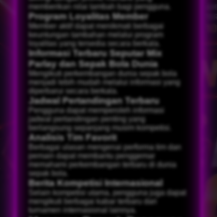
memberikan nilai tambah bagi pengguna.
Program Loyalitas Member
Member aktif dapat menikmati berbagai
keuntungan tambahan melalui program
loyalitas yang tersedia secara berkala.
Informasi Terbaru Seputar Mix
Parlay dan Sepak Bola Dunia
Mengikuti perkembangan dunia sepak bola
menjadi lebih mudah melalui informasi yang
diperbarui secara berkala.
Jadwal Pertandingan Terbaru
Pengguna dapat memperoleh informasi
jadwal pertandingan penting yang
berlangsung sepanjang musim kompetisi.
Analisis Tim Favorit
Berbagai ulasan mengenai performa tim dan
pemain dapat membantu penggemar
memahami perkembangan terbaru di dunia
sepak bola.
Berita Kompetisi Internasional
Selain kompetisi utama, pengguna juga dapat
mengikuti berbagai kabar terbaru dari
turnamen internasional lainnya.