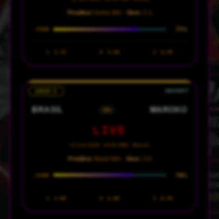
Prediksi:
Home Win ·
Skor:
2-1
75%
CONF
1
1.75
X
3.50
2
6.50
GRUP C
BRASIL
MAROKO
VS
LIVE
14 Juni 2026 · 02:00 WIB · MetLife
Prediksi:
Brasil Win ·
Skor:
3-0
70%
CONF
1
1.60
X
5.00
2
6.50