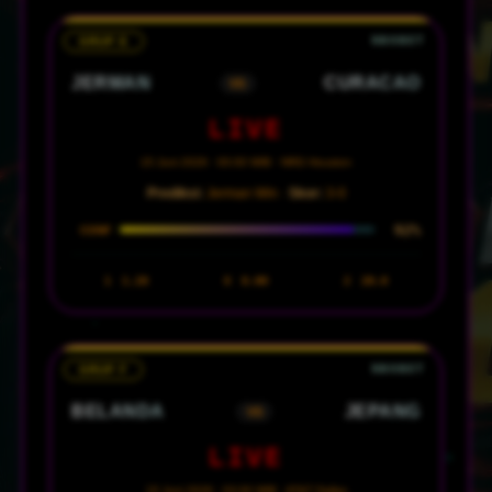
GRUP E
JERMAN
CURACAO
VS
LIVE
15 Juni 2026 · 00:00 WIB · NRG Houston
Prediksi:
Jerman Win ·
Skor:
3-0
92%
CONF
1
1.28
X
8.00
2
20.0
GRUP F
BELANDA
JEPANG
VS
LIVE
15 Juni 2026 · 03:00 WIB · AT&T Dallas