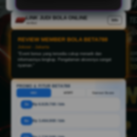
LINK JUDI BOLA ONLINE
Info
Verified
REVIEW MEMBER BOLA BETA788
Agung - Tandem
"Proses login sangat cepat dan tampilannya mudah
digunakan. Saya juga selalu mendapatkan informasi
terbaru mengenai pertandingan sepak bola dunia."
PROMO & FITUR BETA788
HDC
HT/FT
Correct Score
3x
Rp 6.929.700 / bln
6x
Rp 3.464.900 / bln